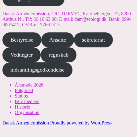
Dansk Armeniermission, C/O TORVET, Katrinebjergvej 75, 8200
Aarhus N., Tlf: 86 16 63 00, E-mail: dam@teologi.dk, Bank: 0994
9007415, CVR-nr. 57661313
Bestyrelse
Ansatte
sekretariat
Vedtægter
regnskab
indsamlingsgodkendelse
Årsmøde 2026
Følg med
Støt os
Bliv medlem
Historie
Organisation
Dansk Armeniermission
Proudly powered by WordPress