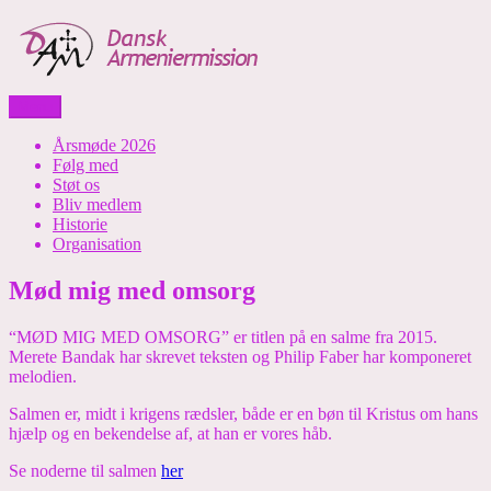
Skip
to
content
Menu
Dansk Armeniermission
Årsmøde 2026
Følg med
Støt os
Bliv medlem
Historie
Organisation
Mød mig med omsorg
“MØD MIG MED OMSORG” er titlen på en salme fra 2015.
Merete Bandak har skrevet teksten og Philip Faber har komponeret
melodien.
Salmen er, midt i krigens rædsler, både er en bøn til Kristus om hans
hjælp og en bekendelse af, at han er vores håb.
Se noderne til salmen
her