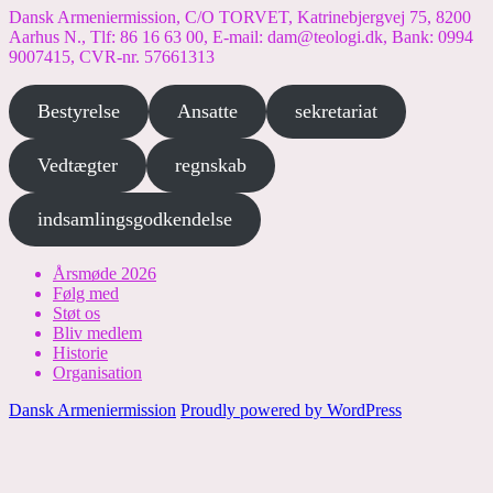
Dansk Armeniermission, C/O TORVET, Katrinebjergvej 75, 8200
Aarhus N., Tlf: 86 16 63 00, E-mail: dam@teologi.dk, Bank: 0994
9007415, CVR-nr. 57661313
Bestyrelse
Ansatte
sekretariat
Vedtægter
regnskab
indsamlingsgodkendelse
Årsmøde 2026
Følg med
Støt os
Bliv medlem
Historie
Organisation
Dansk Armeniermission
Proudly powered by WordPress