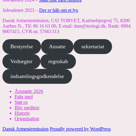
Julesalmen 2023 –
Der er håb om et lys
Dansk Armeniermission, C/O TORVET, Katrinebjergvej 75, 8200
Aarhus N., Tlf: 86 16 63 00, E-mail: dam@teologi.dk, Bank: 0994
9007415, CVR-nr. 57661313
Bestyrelse
Ansatte
sekretariat
Vedtægter
regnskab
indsamlingsgodkendelse
Årsmøde 2026
Følg med
Støt os
Bliv medlem
Historie
Organisation
Dansk Armeniermission
Proudly powered by WordPress