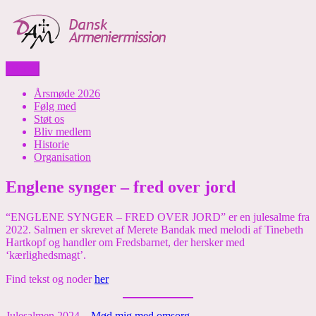
Skip
to
content
Menu
Dansk Armeniermission
Årsmøde 2026
Følg med
Støt os
Bliv medlem
Historie
Organisation
Englene synger – fred over jord
“ENGLENE SYNGER – FRED OVER JORD” er en julesalme fra
2022. Salmen er skrevet af Merete Bandak med melodi af Tinebeth
Hartkopf og handler om Fredsbarnet, der hersker med
‘kærlighedsmagt’.
Find tekst og noder
her
Julesalmen 2024 –
Mød mig med omsorg