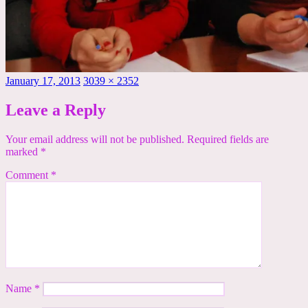
Posted
Full
January 17, 2013
3039 × 2352
on
size
Leave a Reply
Your email address will not be published.
Required fields are
marked
*
Comment
*
Name
*