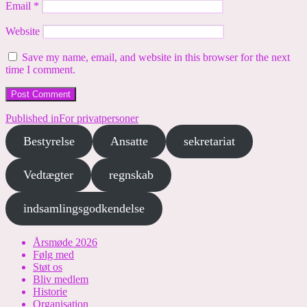
Email
*
Website
Save my name, email, and website in this browser for the next
time I comment.
Post
Published in
For privatpersoner
navigation
Bestyrelse
Ansatte
sekretariat
Vedtægter
regnskab
indsamlingsgodkendelse
Årsmøde 2026
Følg med
Støt os
Bliv medlem
Historie
Organisation