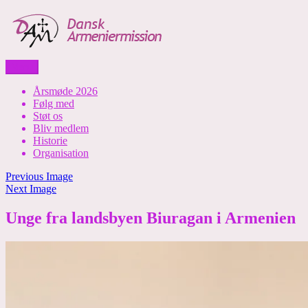
Skip
to
content
Menu
Dansk Armeniermission
Årsmøde 2026
Følg med
Støt os
Bliv medlem
Historie
Organisation
Previous Image
Next Image
Unge fra landsbyen Biuragan i Armenien